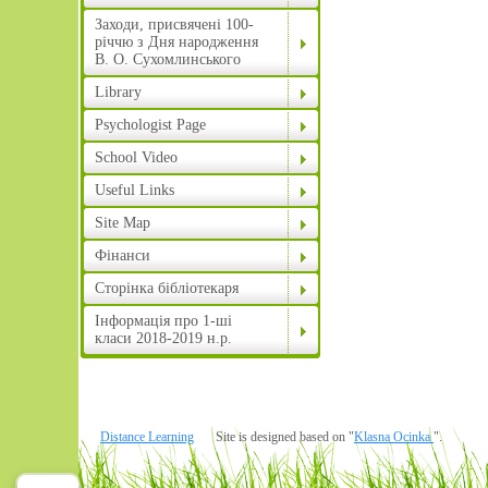
Заходи, присвячені 100-
річчю з Дня народження
В. О. Сухомлинського
Library
Psychologist Page
School Video
Useful Links
Site Map
Фінанси
Сторінка бібліотекаря
Інформація про 1-ші
класи 2018-2019 н.р.
Distance Learning
Site is designed based on "
Klasna Ocinka
".