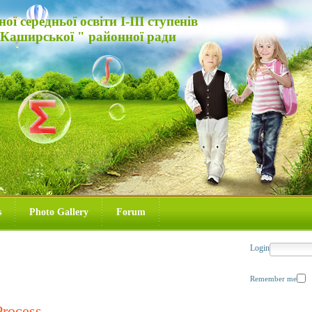
 середньої освіти І-ІІІ ступенів
-Каширської " районної ради
s
Photo Gallery
Forum
Login
Remember me
Process