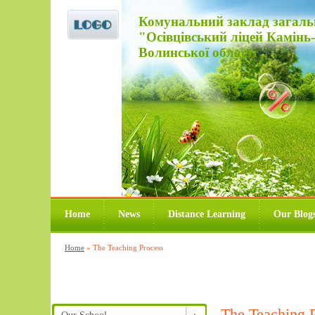
Комунальний заклад загальної
"Осівцівський ліцей Камінь
Волинської області
Home
News
Distance Learning
Our Blog
Home
»
The Teaching Process
The Teaching 