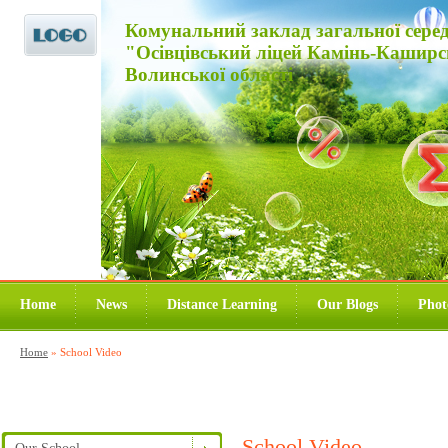
Комунальний заклад загальної середнь
"Осівцівський ліцей Камінь-Каширс
Волинської області
Home
News
Distance Learning
Our Blogs
Phot
Home
»
School Video
School Video