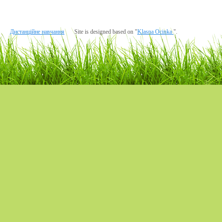
Дистанційне навчання
Site is designed based on "
Klasna Ocinka
".