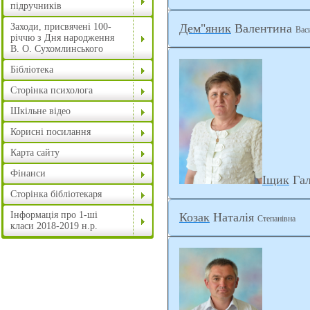
підручників
Заходи, присвячені 100-
Дем"яник
Валентина
Вас
річчю з Дня народження
В. О. Сухомлинського
Бібліотека
Сторінка психолога
Шкільне відео
Корисні посилання
Карта сайту
Фінанси
Іщик
Га
Сторінка бібліотекаря
Інформація про 1-ші
Козак
Наталія
Степанівна
класи 2018-2019 н.р.