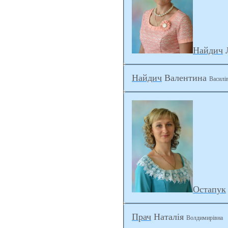
Найдич
Найдич
Валентина
Василі
Остапук
Прач
Наталія
Волдимирівна