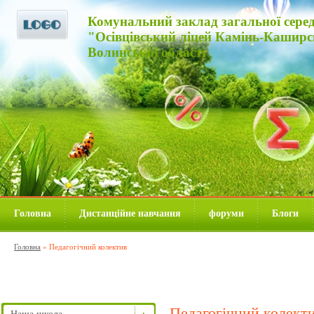
Комунальний заклад загальної середнь
"Осівцівський ліцей Камінь-Каширс
Волинської області
Головна
Дистанційне навчання
форуми
Блоги
Головна
»
Педагогічний колектив
Педагогічний колект