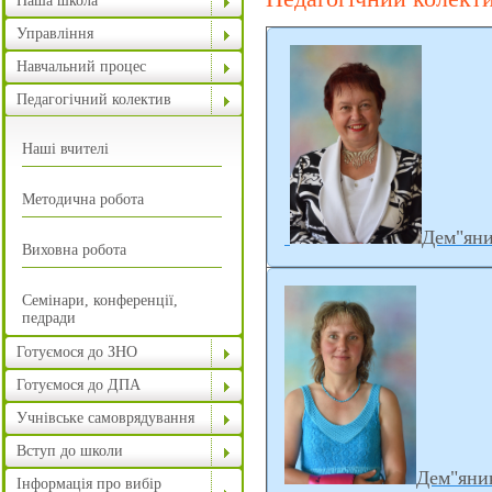
Наша школа
Управління
Навчальний процес
Педагогічний колектив
Наші вчителі
Методична робота
Дем"ян
Виховна робота
Семінари, конференції,
педради
Готуємося до ЗНО
Готуємося до ДПА
Учнівське самоврядування
Вступ до школи
Дем"яни
Інформація про вибір