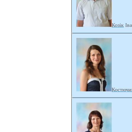
Козік
Ів
Костючи