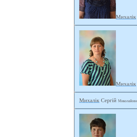
Михалік
Михалік
Михалік
Сергій
Миколайов