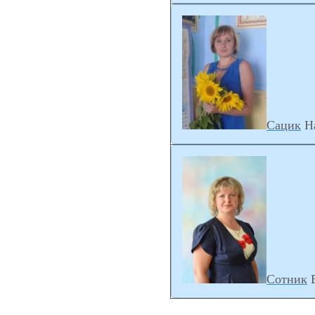
Сацик
Н
Сотник