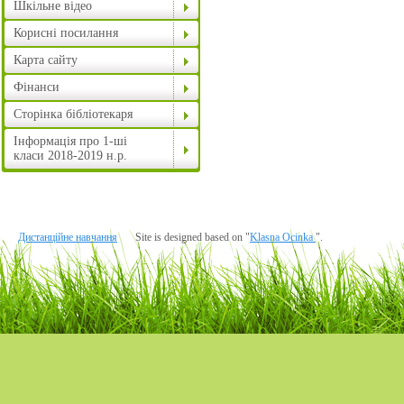
Шкільне відео
Корисні посилання
Карта сайту
Фінанси
Сторінка бібліотекаря
Інформація про 1-ші
класи 2018-2019 н.р.
Дистанційне навчання
Site is designed based on "
Klasna Ocinka
".