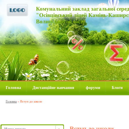
Комунальний заклад загальної середнь
"Осівцівський ліцей Камінь-Каширс
Волинської області
Головна
Дистанційне навчання
форуми
Блоги
Головна
»
Вступ до школи
Вступ до школи