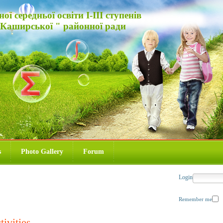
 середньої освіти І-ІІІ ступенів
-Каширської " районної ради
s
Photo Gallery
Forum
Login
Remember me
ivities