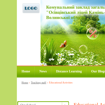
Комунальний заклад загальної
"Осівцівський ліцей Камінь
Волинської області
Home
News
Distance Learning
Our Blog
Home
»
Teaching staff
»
Educational Activities
Educational Act