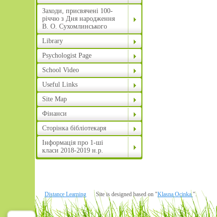
Заходи, присвячені 100-
річчю з Дня народження
В. О. Сухомлинського
Library
Psychologist Page
School Video
Useful Links
Site Map
Фінанси
Сторінка бібліотекаря
Інформація про 1-ші
класи 2018-2019 н.р.
Distance Learning
Site is designed based on "
Klasna Ocinka
".