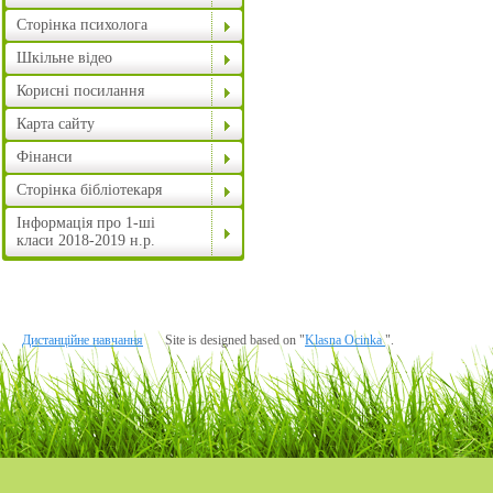
Сторінка психолога
Шкільне відео
Корисні посилання
Карта сайту
Фінанси
Сторінка бібліотекаря
Інформація про 1-ші
класи 2018-2019 н.р.
Дистанційне навчання
Site is designed based on "
Klasna Ocinka
".