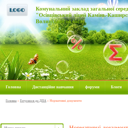
Комунальний заклад загальної середнь
"Осівцівський ліцей Камінь-Каширс
Волинської області
Головна
Дистанційне навчання
форуми
Блоги
Головна
»
Готуємося до ДПА
»
Нормативні документи
Нормативні докумен